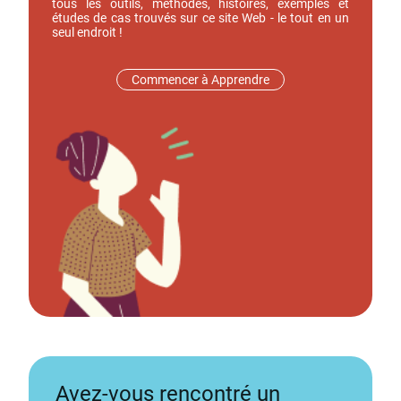
tous les outils, méthodes, histoires, exemples et
études de cas trouvés sur ce site Web - le tout en un
seul endroit !
Commencer à Apprendre
Avez-vous rencontré un